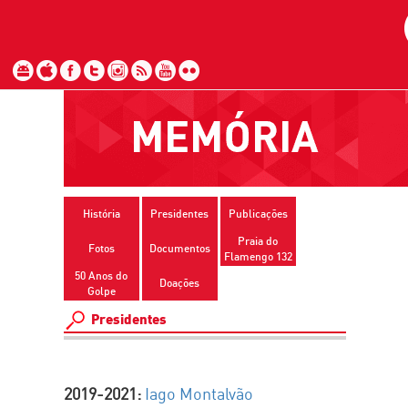
Pular
Pular
para
para
o
o
conteúdo
Mapa
do
Site
História
Presidentes
Publicações
Praia do
Fotos
Documentos
Flamengo 132
50 Anos do
Doações
Golpe
Presidentes
2019-2021:
Iago Montalvão