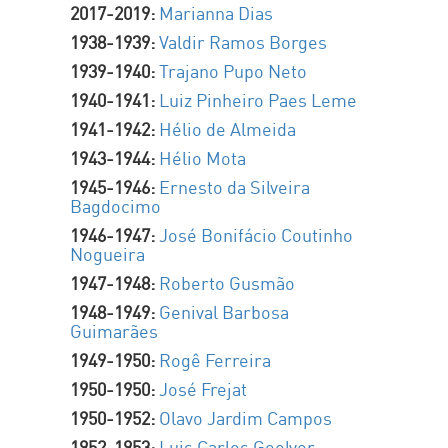
2017-2019:
Marianna Dias
1938-1939:
Valdir Ramos Borges
1939-1940:
Trajano Pupo Neto
1940-1941:
Luiz Pinheiro Paes Leme
1941-1942:
Hélio de Almeida
1943-1944:
Hélio Mota
1945-1946:
Ernesto da Silveira
Bagdocimo
1946-1947:
José Bonifácio Coutinho
Nogueira
1947-1948:
Roberto Gusmão
1948-1949:
Genival Barbosa
Guimarães
1949-1950:
Rogê Ferreira
1950-1950:
José Frejat
1950-1952:
Olavo Jardim Campos
1952-1953:
Luis Carlos Goelver